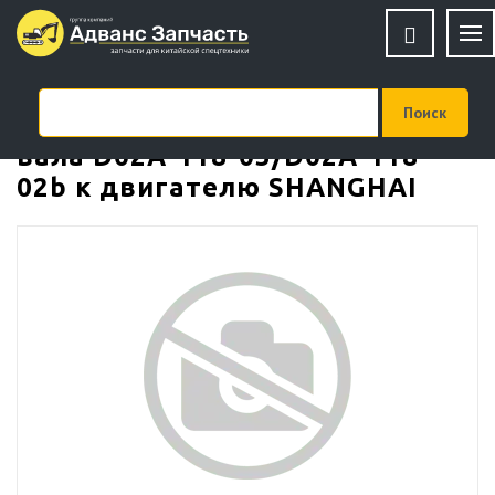
Задний сальник коленчатого
вала D02A-118-03/D02A-118-
02b к двигателю SHANGHAI