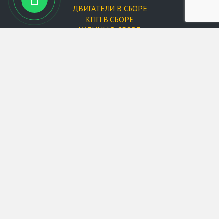
ДВИГАТЕЛИ В СБОРЕ
КПП В СБОРЕ
КАБИНЫ В СБОРЕ
ФИЛЬТРЫ
Запчасти для двигателей
Форсунки
Запчасти для XCMG
Запчасти для Changlin
Запчасти для Doosan
Запчасти для Hyundai
Запчасти для LiuGong
Запчасти на Lonking (Longgong)
Запчасти для SANY
Запчасти для SDLG
Запчасти для SEM
Запчасти для Shantui
Запчасти для HBXG Shehwa
Запчасти для XGMA