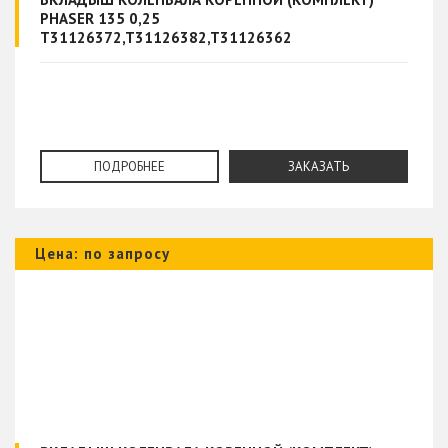
PHASER 135 0,25
T31126372,T31126382,T31126362
ПОДРОБНЕЕ
ЗАКАЗАТЬ
Цена: по запросу