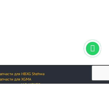
апчасти для HBXG Shehwa
апчасти для XGMA
апчасти для JAC, HOVER
апчасти для Zoomlion
апчасти на FAW
апчасти для Dong Feng
апчасти для HIGER (Golden Dragon и другие)