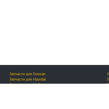
Запчасти для Doosan
З
Запчасти для Hyundai
З
Запчасти для LiuGong
З
Запчасти на Lonking (Longgong)
З
Запчасти для SANY
З
Запчасти для SDLG
З
Запчасти для SEM
З