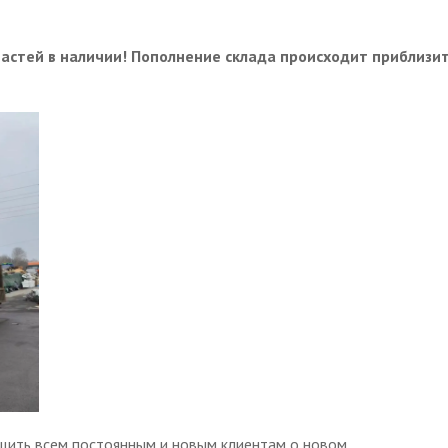
астей в наличии! Пополнение склада происходит приблизи
бщить всем постоянным и новым клиентам о новом