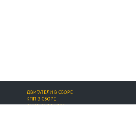
ДВИГАТЕЛИ В СБОРЕ
КПП В СБОРЕ
КАБИНЫ В СБОРЕ
ФИЛЬТРЫ
Запчасти для двигателей
Форсунки
Запчасти для XCMG