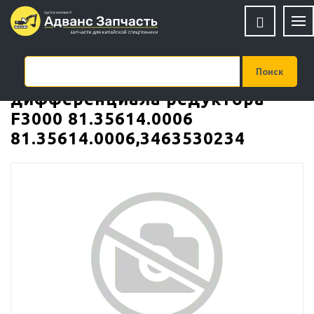
Вилка блокировки
дифференциала редуктора
F3000 81.35614.0006
81.35614.0006,3463530234