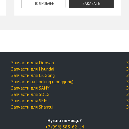
ПОДРОБНЕЕ
ЗАКАЗАТЬ
Запчасти для Doosan
З
Запчасти для Hyundai
З
Запчасти для LiuGong
З
Запчасти на Lonking (Longgong)
З
Запчасти для SANY
З
Запчасти для SDLG
З
Запчасти для SEM
З
Запчасти для Shantui
З
Нужна помощь?
+7 (996) 383-62-14