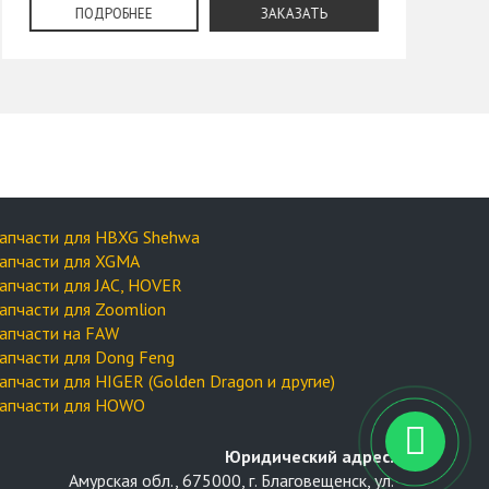
ПОДРОБНЕЕ
ЗАКАЗАТЬ
апчасти для HBXG Shehwa
апчасти для XGMA
апчасти для JAC, HOVER
апчасти для Zoomlion
апчасти на FAW
апчасти для Dong Feng
апчасти для HIGER (Golden Dragon и другие)
апчасти для HOWO
Юридический адрес:
Амурская обл., 675000, г. Благовещенск, ул.