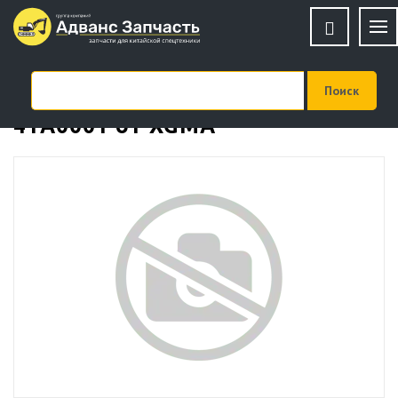
Вал-шестерня (большая)
41A0001 от XGMA