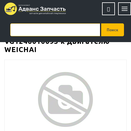
Шпилька ГБЦ (M12*200)
VG1246010093 к двигателю
WEICHAI