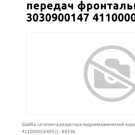
передач фронтальн
3030900147 4110000
Шайба сателлита редуктора гидромеханической кор
4110000184092) - 88396