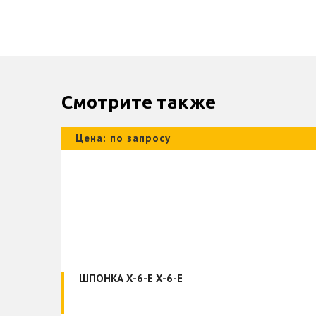
Смотрите также
Цена: по запросу
0MM)
ШПОНКА X-6-E X-6-E