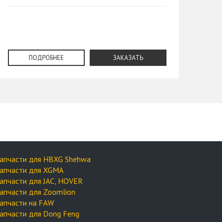
LG(3
ПОДРОБНЕЕ
ЗАКАЗАТЬ
апчасти для HBXG Shehwa
апчасти для XGMA
апчасти для JAC, HOVER
апчасти для Zoomlion
апчасти на FAW
апчасти для Dong Feng