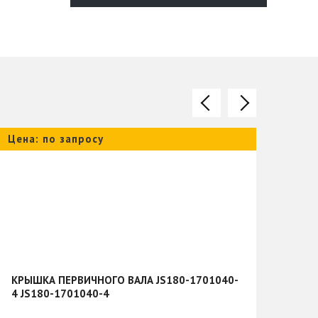
Цена: по запросу
Цена
КРЫШКА ПЕРВИЧНОГО ВАЛА JS180-1701040-
ВАЛ
4 JS180-1701040-4
ГИД
ФРО