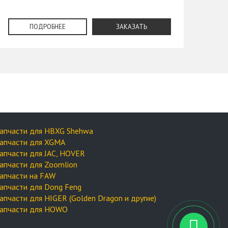
ПОДРОБНЕЕ
ЗАКАЗАТЬ
апчасти для HBXG Shehwa
апчасти для XGMA
апчасти для JAC, HOVER
апчасти для Zoomlion
апчасти на FAW
апчасти для Dong Feng
апчасти для HIGER (Golden Dragon и другие)
апчасти для HOWO