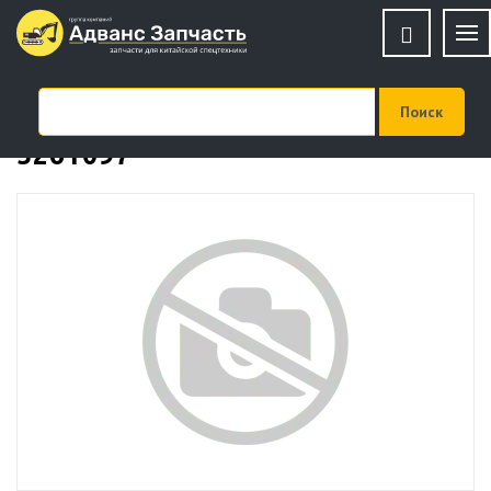
Прижим форсунки ISF2.8
5261097