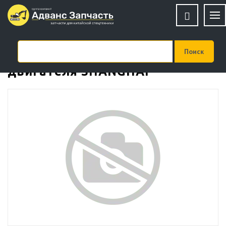
Поршень G05-101-02B+C
двигателя SHANGHAI