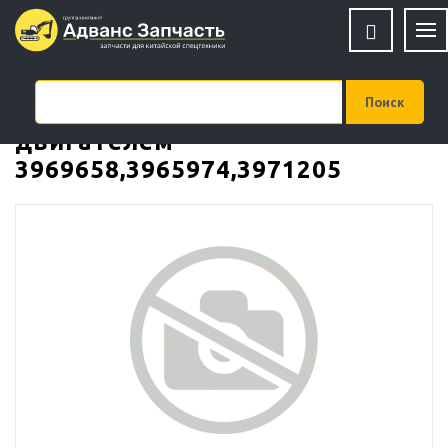
Охладитель блока управления
двигателем
3969658,3965974,3971205