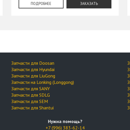
ПОДРОБНЕЕ
ЗАКАЗАТЬ
Запчасти для Doosan
З
Запчасти для Hyundai
З
Запчасти для LiuGong
З
Запчасти на Lonking (Longgong)
З
Запчасти для SANY
З
Запчасти для SDLG
З
Запчасти для SEM
З
Запчасти для Shantui
З
Нужна помощь?
+7 (996) 383-62-14