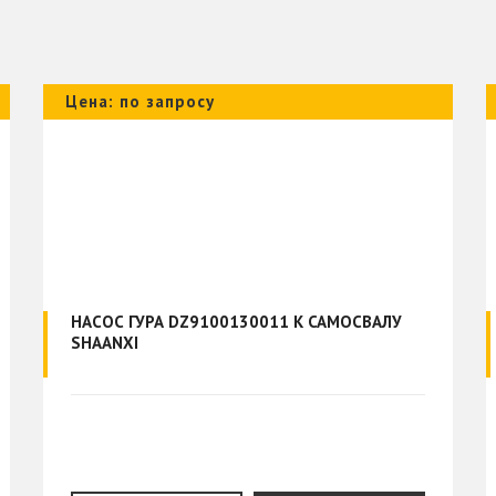
Цена: по запросу
НАСОС ГУРА DZ9100130011 К САМОСВАЛУ
SHAANXI