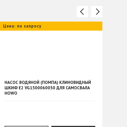
Цена: по запросу
Цена
НАСОС ВОДЯНОЙ (ПОМПА) КЛИНОВИДНЫЙ
ВКЛ
ШКИФ Е2 VG1500060050 ДЛЯ САМОСВАЛА
100
HOWO