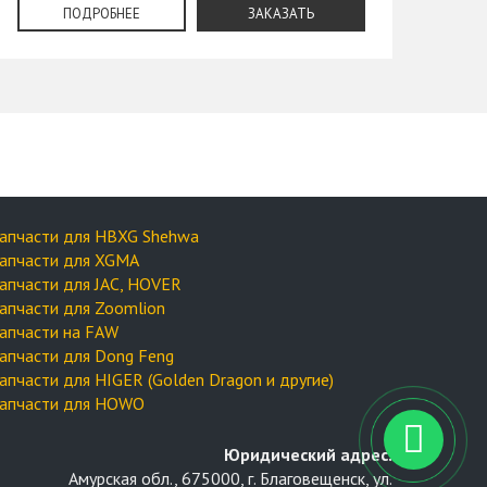
ПОДРОБНЕЕ
ЗАКАЗАТЬ
апчасти для HBXG Shehwa
апчасти для XGMA
апчасти для JAC, HOVER
апчасти для Zoomlion
апчасти на FAW
апчасти для Dong Feng
апчасти для HIGER (Golden Dragon и другие)
апчасти для HOWO
Юридический адрес:
Амурская обл., 675000, г. Благовещенск, ул.