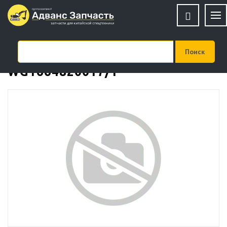
Мотор печки А7
WG1664820017/1