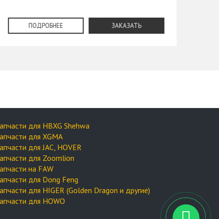
ПОДРОБНЕЕ
ЗАКАЗАТЬ
апчасти для HBXG Shehwa
апчасти для XGMA
апчасти для JAC, HOVER
апчасти для Zoomlion
апчасти на FAW
апчасти для Dong Feng
апчасти для HIGER (Golden Dragon и другие)
апчасти для HOWO