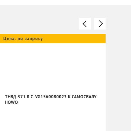
Цена: по запросу
Цена
ТНВД 371 Л.С. VG1560080023 К САМОСВАЛУ
КОР
HOWO
DZ9