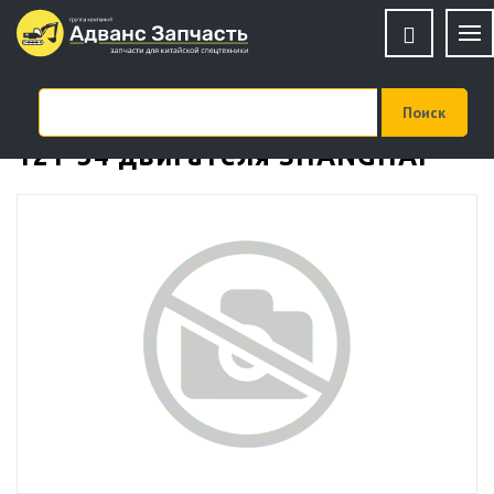
Кронштейн натяжителя D16A-
121-34 двигателя SHANGHAI