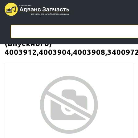
Коромысло клапана M11
(впускного)
4003912,4003904,4003908,340097