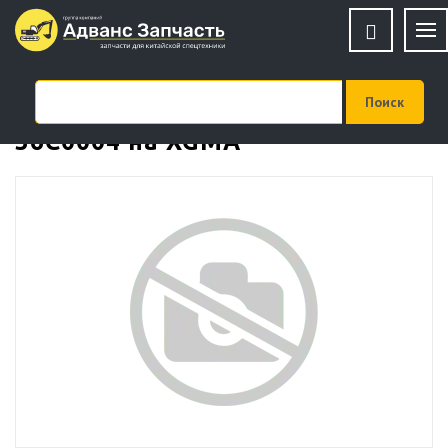
Колодка ручного тормоза
36С0004 на XGMA