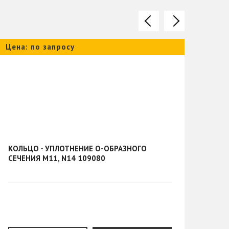
Цена: по запросу
Цена
КОЛЬЦО - УПЛОТНЕНИЕ О-ОБРАЗНОГО
СУХА
СЕЧЕНИЯ M11, N14 109080
QSB,