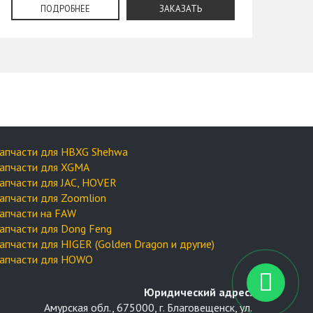
ПОДРОБНЕЕ
ЗАКАЗАТЬ
апчасти для HBXG Shehwa
апчасти для XGMA
апчасти для JAC, HOVER
апчасти для Zoomlion
апчасти на FAW
апчасти для Dong Feng
апчасти для HIGER (Golden Dragon и другие)
апчасти для HOWO
Юридический адрес:
Амурская обл., 675000, г. Благовещенск, ул.