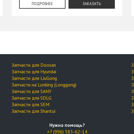
ПОДРОБНЕЕ
ЗАКАЗАТЬ
Запчасти для Doosan
З
Запчасти для Hyundai
З
Запчасти для LiuGong
З
Запчасти на Lonking (Longgong)
З
Запчасти для SANY
З
Запчасти для SDLG
З
Запчасти для SEM
З
Запчасти для Shantui
З
Нужна помощь?
+7 (996) 383-62-14