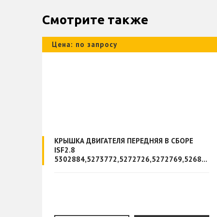
Смотрите также
Цена: по запросу
)
КРЫШКА ДВИГАТЕЛЯ ПЕРЕДНЯЯ В СБОРЕ
ISF2.8
5302884,5273772,5272726,5272769,5268350,5271533,5270239,5268351,5269790,5302885,5302886