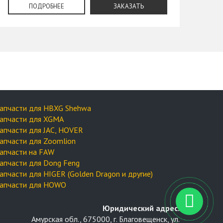
ПОДРОБНЕЕ
ЗАКАЗАТЬ
апчасти для HBXG Shehwa
апчасти для XGMA
апчасти для JAC, HOVER
апчасти для Zoomlion
апчасти на FAW
апчасти для Dong Feng
апчасти для HIGER (Golden Dragon и другие)
апчасти для HOWO
Юридический адрес:
Амурская обл., 675000, г. Благовещенск, ул.