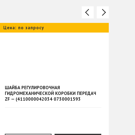
Цена: по запросу
Цена
ШАЙБА РЕГУЛИРОВОЧНАЯ
ШАЙ
ГИДРОМЕХАНИЧЕСКОЙ КОРОБКИ ПЕРЕДАЧ
ГИД
ZF — (4110000042034 0730001593
ZF 
0730.001.593) - 87840
0730