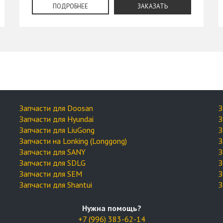
ПОДРОБНЕЕ
ЗАКАЗАТЬ
Запчасти для Doosan
З
Запчасти для Hyundai
З
Запчасти для LiuGong
З
Запчасти на Lonking (Longgong)
З
Запчасти для SANY
З
Запчасти для SDLG
З
Запчасти для SEM
З
Запчасти для Shantui
З
Нужна помощь?
+7 (996) 383-62-14