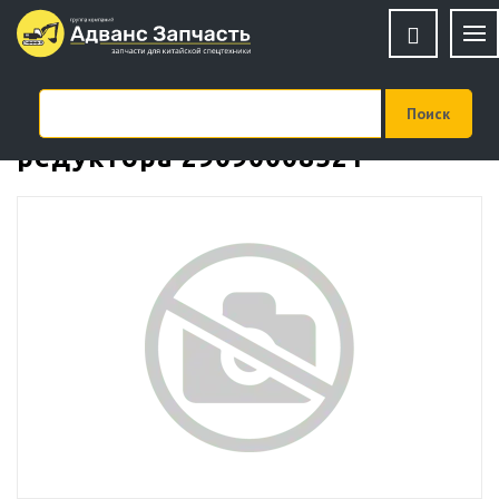
Блок сателлитов бортового
редуктора 29090008521