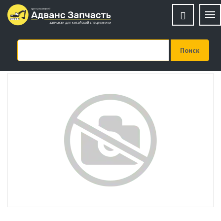
001130235 001130235