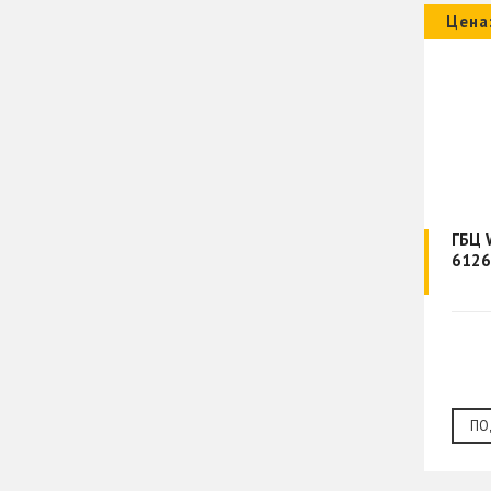
Цена
ГБЦ 
ПО