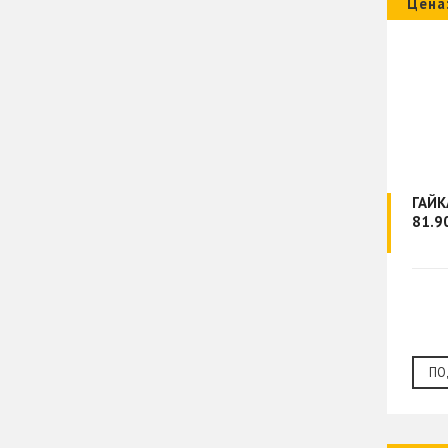
Цена
ГАЙК
81.9
ПО