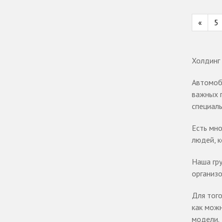
«
5
Холдинг 
Автомоб
важных п
специаль
Есть мно
людей, к
Наша гру
организо
Для того
как мож
модели.