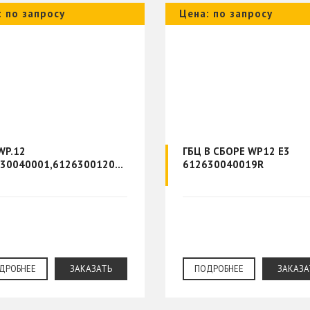
: по запросу
Цена: по запросу
WP.12
ГБЦ В СБОРЕ WP12 Е3
612630040001,6126300120809
612630040019R
ДРОБНЕЕ
ЗАКАЗАТЬ
ПОДРОБНЕЕ
ЗАКАЗА